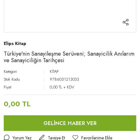
Elips Kitap
Türkiye'nin Sanayileşme Serüveni; Sanayicilik Anılarım
ve Sanayiciliğin Tarihçesi
Kategori
KİTAP
Stok Kodu
9786051213033
Fiyat
0,00 TL + KDV
0,00 TL
GELİNCE HABER VER
Yorum Yaz
Tavsiye Et