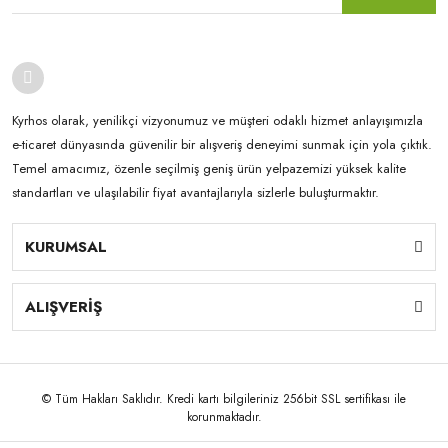
Kyrhos olarak, yenilikçi vizyonumuz ve müşteri odaklı hizmet anlayışımızla
e-ticaret dünyasında güvenilir bir alışveriş deneyimi sunmak için yola çıktık.
Temel amacımız, özenle seçilmiş geniş ürün yelpazemizi yüksek kalite
standartları ve ulaşılabilir fiyat avantajlarıyla sizlerle buluşturmaktır.
KURUMSAL
ALIŞVERİŞ
© Tüm Hakları Saklıdır. Kredi kartı bilgileriniz 256bit SSL sertifikası ile
korunmaktadır.