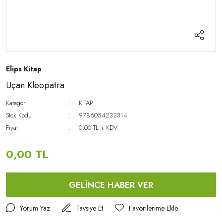
Elips Kitap
Uçan Kleopatra
Kategori
KİTAP
Stok Kodu
9786054232314
Fiyat
0,00 TL + KDV
0,00 TL
GELİNCE HABER VER
Yorum Yaz
Tavsiye Et