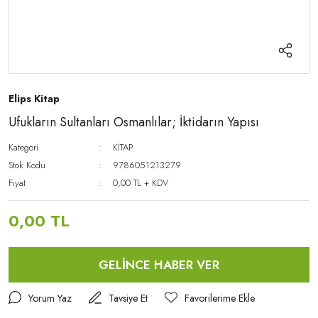
Elips Kitap
Ufukların Sultanları Osmanlılar; İktidarın Yapısı
Kategori
KİTAP
Stok Kodu
9786051213279
Fiyat
0,00 TL + KDV
0,00 TL
GELİNCE HABER VER
Yorum Yaz
Tavsiye Et