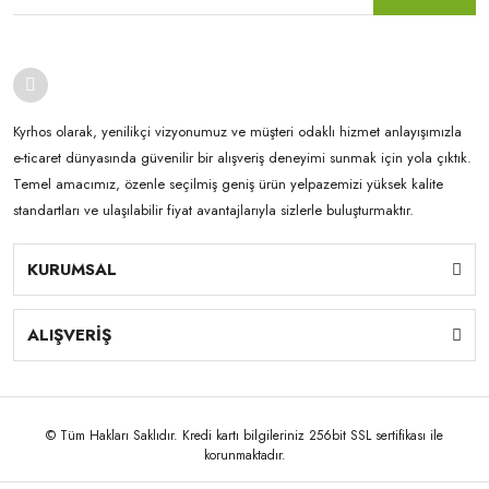
Kyrhos olarak, yenilikçi vizyonumuz ve müşteri odaklı hizmet anlayışımızla
e-ticaret dünyasında güvenilir bir alışveriş deneyimi sunmak için yola çıktık.
Temel amacımız, özenle seçilmiş geniş ürün yelpazemizi yüksek kalite
standartları ve ulaşılabilir fiyat avantajlarıyla sizlerle buluşturmaktır.
KURUMSAL
ALIŞVERİŞ
© Tüm Hakları Saklıdır. Kredi kartı bilgileriniz 256bit SSL sertifikası ile
korunmaktadır.