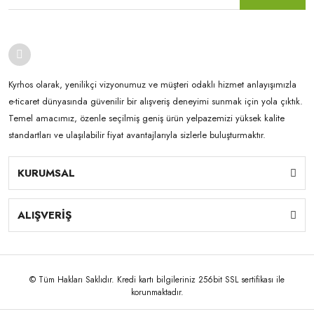
Kyrhos olarak, yenilikçi vizyonumuz ve müşteri odaklı hizmet anlayışımızla
e-ticaret dünyasında güvenilir bir alışveriş deneyimi sunmak için yola çıktık.
Temel amacımız, özenle seçilmiş geniş ürün yelpazemizi yüksek kalite
standartları ve ulaşılabilir fiyat avantajlarıyla sizlerle buluşturmaktır.
KURUMSAL
ALIŞVERİŞ
© Tüm Hakları Saklıdır. Kredi kartı bilgileriniz 256bit SSL sertifikası ile
korunmaktadır.