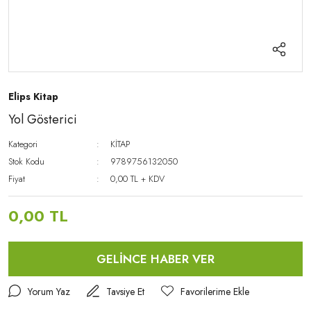
Elips Kitap
Yol Gösterici
Kategori
KİTAP
Stok Kodu
9789756132050
Fiyat
0,00 TL + KDV
0,00 TL
GELİNCE HABER VER
Yorum Yaz
Tavsiye Et