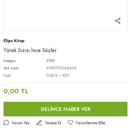
Elips Kitap
Yürek Sızısı İnce Sözler
Kategori
KİTAP
Stok Kodu
9789759266424
Fiyat
0,00 TL + KDV
0,00 TL
GELİNCE HABER VER
Yorum Yaz
Tavsiye Et