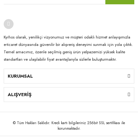
Kyrhos olarak, yenilikçi vizyonumuz ve müşteri odaklı hizmet anlayışımızla
e-ticaret dünyasında güvenilir bir alışveriş deneyimi sunmak için yola çıktık.
Temel amacımız, özenle seçilmiş geniş ürün yelpazemizi yüksek kalite
standartları ve ulaşılabilir fiyat avantajlarıyla sizlerle buluşturmaktır.
KURUMSAL
ALIŞVERİŞ
© Tüm Hakları Saklıdır. Kredi kartı bilgileriniz 256bit SSL sertifikası ile
korunmaktadır.